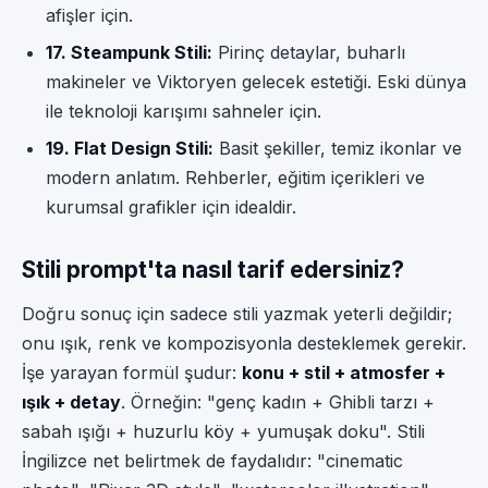
afişler için.
17. Steampunk Stili:
Pirinç detaylar, buharlı
makineler ve Viktoryen gelecek estetiği. Eski dünya
ile teknoloji karışımı sahneler için.
19. Flat Design Stili:
Basit şekiller, temiz ikonlar ve
modern anlatım. Rehberler, eğitim içerikleri ve
kurumsal grafikler için idealdir.
Stili prompt'ta nasıl tarif edersiniz?
Doğru sonuç için sadece stili yazmak yeterli değildir;
onu ışık, renk ve kompozisyonla desteklemek gerekir.
İşe yarayan formül şudur:
konu + stil + atmosfer +
ışık + detay
. Örneğin: "genç kadın + Ghibli tarzı +
sabah ışığı + huzurlu köy + yumuşak doku". Stili
İngilizce net belirtmek de faydalıdır: "cinematic