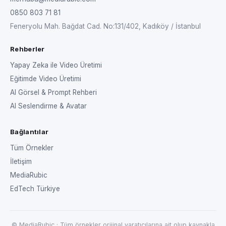
0850 803 71 81
Feneryolu Mah. Bağdat Cad. No:131/402, Kadıköy / İstanbul
Rehberler
Yapay Zeka ile Video Üretimi
Eğitimde Video Üretimi
AI Görsel & Prompt Rehberi
AI Seslendirme & Avatar
Bağlantılar
Tüm Örnekler
İletişim
MediaRubic
EdTech Türkiye
© MediaRubic · Tüm örnekler orijinal yaratıcılarına ait olup kaynakla