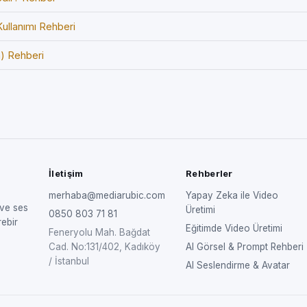
ullanımı Rehberi
) Rehberi
İletişim
Rehberler
merhaba@mediarubic.com
Yapay Zeka ile Video
 ve ses
Üretimi
0850 803 71 81
rebir
Eğitimde Video Üretimi
Feneryolu Mah. Bağdat
Cad. No:131/402, Kadıköy
AI Görsel & Prompt Rehberi
/ İstanbul
AI Seslendirme & Avatar