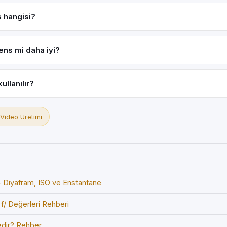
s hangisi?
ens mi daha iyi?
ullanılır?
 Video Üretimi
Diyafram, ISO ve Enstantane
f/ Değerleri Rehberi
edir? Rehber