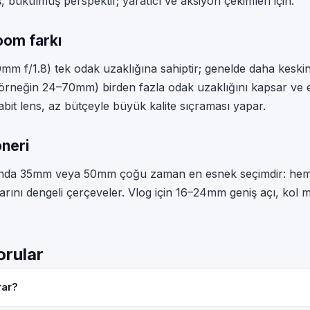
, bükülmüş perspektif; yaratıcı ve aksiyon çekimleri için.
oom farkı
0mm f/1.8) tek odak uzaklığına sahiptir; genelde daha keski
örneğin 24–70mm) birden fazla odak uzaklığını kapsar ve e
bit lens, az bütçeyle büyük kalite sıçraması yapar.
öneri
larında 35mm veya 50mm çoğu zaman en esnek seçimdir: hem
rını dengeli çerçeveler. Vlog için 16–24mm geniş açı, kol 
orular
rar?