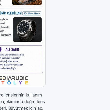
e lenslerinin kullanım
deo çekiminde doğru lens
hberi. Büyütmek için aç.