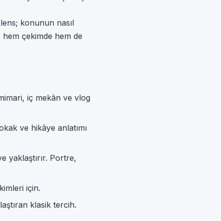
 lens; konunun nasıl
mak, hem çekimde hem de
, mimari, iç mekân ve vlog
kak ve hikâye anlatımı
e yaklaştırır. Portre,
mleri için.
ştıran klasik tercih.