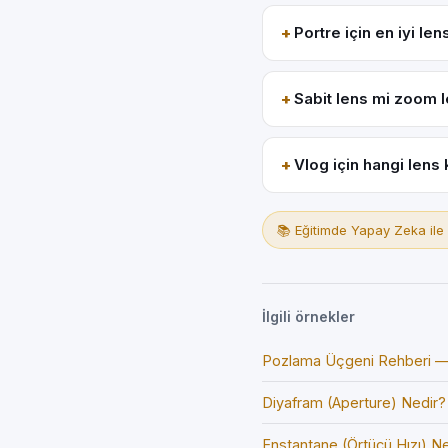
Portre için en iyi len
Sabit lens mi zoom l
Vlog için hangi lens k
📚 Eğitimde Yapay Zeka ile
İlgili örnekler
Pozlama Üçgeni Rehberi — 
Diyafram (Aperture) Nedir? 
Enstantane (Örtücü Hızı) N