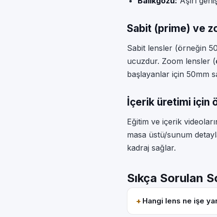
Balıkgözü:
Aşırı geniş
Sabit (prime) ve z
Sabit lensler (örneğin 5
ucuzdur. Zoom lensler (
başlayanlar için 50mm sa
İçerik üretimi için 
Eğitim ve içerik video
masa üstü/sunum detayla
kadraj sağlar.
Sıkça Sorulan S
Hangi lens ne işe ya