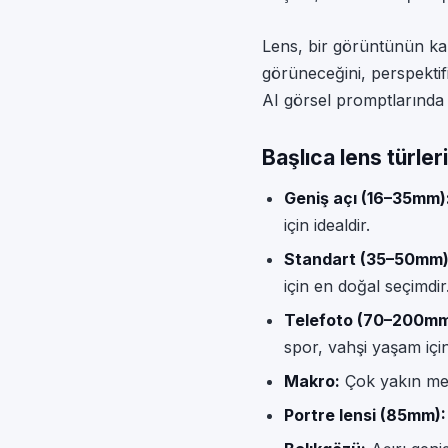
Lens, bir görüntünün ka
görüneceğini, perspektifi
AI görsel promptlarında 
Başlıca lens türleri
Geniş açı (16–35mm)
için idealdir.
Standart (35–50mm)
için en doğal seçimdir
Telefoto (70–200mm 
spor, vahşi yaşam için 
Makro:
Çok yakın mes
Portre lensi (85mm):